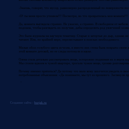
-Знаешь, говорят, что мусор, равномерно распределенный по поверхности по
-О! ты меня просто утешила!!! Посмотри, во что превратилась моя комната!!!
Да, комната выглядела странно. Не ужасно, а странно. В свободном от мебели 
подошла, чтобы разглядеть их получше, дабы определить род увлечений хозяи
Это были журналы на научную тематику. Старые и затертые до дыр, однако не
читают. Или, по крайней мере, перелистывают в поисках необходимого.
Милые обои голубого цвета исчезли, и вместо них стена была покрыта слоем 
этой комнате детской, но ее следы потонули в науке.
Олена стала детально рассматривать вещи, осторожно поднимая их и вертя пер
Мы стояли вдвоем в чужой квартире, трогали чужие вещи, громко разговарив
Почему именно прятаться? Да потому что мало кому захочется увидеть в свое
потребованные объяснения: «Да понимаете, мы тут из прошлого. Заглянули п
-Олена, надо уходить отсюда.
-Да, сейчас…. У тебя есть фотоаппарат?
-Нет. Даже не подумала взять его с собой. Зачем?
Создание сайта -
burjak.ru