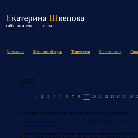
Е
катерина
Ш
вецова
сайт писателя - фантаста
Заглавная
Жизненный путь
Творчество
Ваше мнение
Свяж
2205
1
2
3
4
5
6
7
8
10
11
12
13
14
15
16
1
9
Ничего похожего на прежнюю обстановку комнаты двух милых девочек.
Здесь была всего одна кровать и целый полк шкафов. Полки буквально ломили
даже страшно подумать.
Огромный письменный стол, стоявший ровно посередине, был завален книгами
вполне сносный компьютер микроскопических размеров. Пол был равномерно 